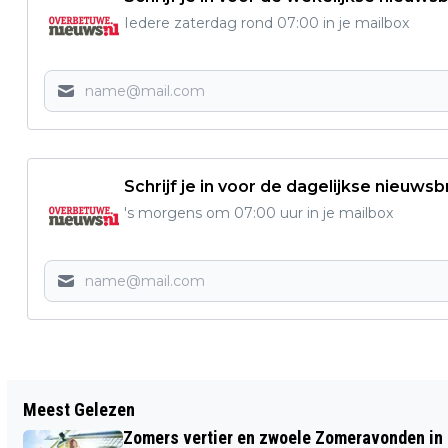
Iedere zaterdag rond 07:00 in je mailbox
Schrijf je in voor de dagelijkse nieuwsb
's morgens om 07:00 uur in je mailbox
Vorig artikel
Meest Gelezen
TERUGROEPACTIE SLUSH PUPPIE
Zomers vertier en zwoele Zomeravonden in