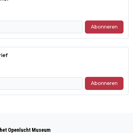
Abonneren
rief
Abonneren
Volgend artikel
ZONNIGE EN ERG WARME DAGEN IN
 het Openlucht Museum