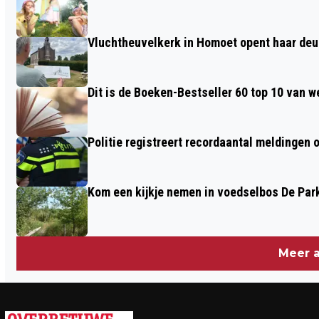
LIMONADE ACTION OM TE VEEL
GLYCEROL
Vluchtheuvelkerk in Homoet opent haar deu
Dit is de Boeken-Bestseller 60 top 10 van w
Politie registreert recordaantal meldingen 
Kom een kijkje nemen in voedselbos De Par
Meer a