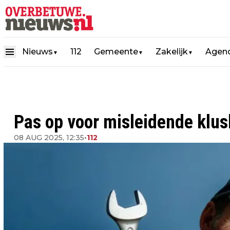
Nieuws
112
Gemeente
Zakelijk
Agen
▼
▼
▼
Pas op voor misleidende klus
08 AUG 2025, 12:35
•
112