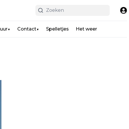
uur
Contact
Spelletjes
Het weer
▼
▼