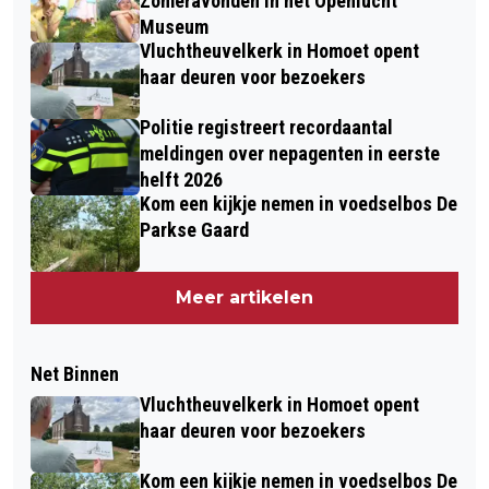
Zomeravonden in het Openlucht
Museum
Vluchtheuvelkerk in Homoet opent
haar deuren voor bezoekers
Politie registreert recordaantal
meldingen over nepagenten in eerste
helft 2026
Kom een kijkje nemen in voedselbos De
Parkse Gaard
Meer artikelen
Net Binnen
Vluchtheuvelkerk in Homoet opent
haar deuren voor bezoekers
Kom een kijkje nemen in voedselbos De