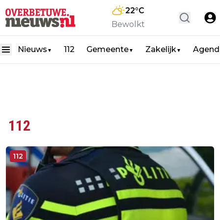
22
°C
Bewolkt
Nieuws
112
Gemeente
Zakelijk
Agend
▼
▼
▼
112
112