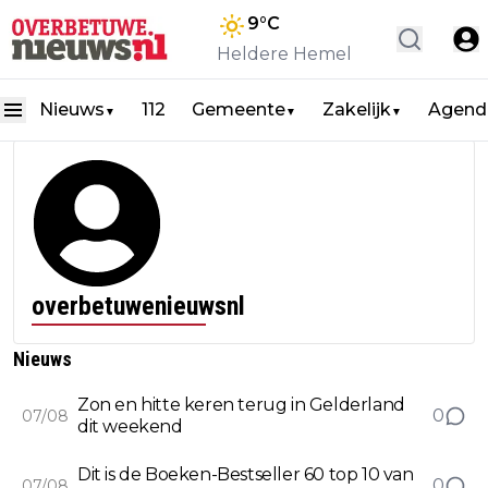
9
°C
Heldere Hemel
Nieuws
112
Gemeente
Zakelijk
Agend
▼
▼
▼
overbetuwenieuwsnl
Nieuws
Zon en hitte keren terug in Gelderland
0
07/08
dit weekend
Dit is de Boeken-Bestseller 60 top 10 van
0
07/08