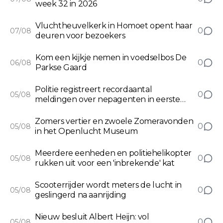
week 32 in 2026
Vluchtheuvelkerk in Homoet opent haar
0
07/08
deuren voor bezoekers
Kom een kijkje nemen in voedselbos De
0
06/08
Parkse Gaard
Politie registreert recordaantal
0
05/08
meldingen over nepagenten in eerste
helft 2026
Zomers vertier en zwoele Zomeravonden
0
05/08
in het Openlucht Museum
Meerdere eenheden en politiehelikopter
0
05/08
rukken uit voor een 'inbrekende' kat
Scooterrijder wordt meters de lucht in
0
05/08
geslingerd na aanrijding
Nieuw besluit Albert Heijn: vol
0
05/08