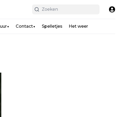
uur
Contact
Spelletjes
Het weer
▼
▼