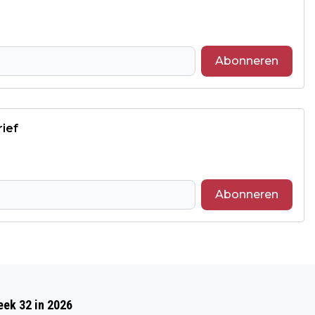
Abonneren
rief
Abonneren
Volgend artikel
WARME VOETEN MET EEN
eek 32 in 2026
AMBACHTELIJKE VLOER