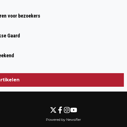
ren voor bezoekers
kse Gaard
weekend
rtikelen
Powered by Newsifier