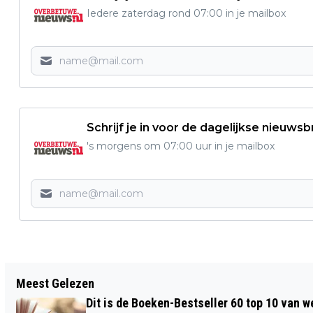
Iedere zaterdag rond 07:00 in je mailbox
Schrijf je in voor de dagelijkse nieuwsb
's morgens om 07:00 uur in je mailbox
Vorig artikel
Meest Gelezen
VIERDAAGSEFEESTEN 2025: 40 PODIA
Dit is de Boeken-Bestseller 60 top 10 van w
EN RUIM 1000 ARTIESTEN