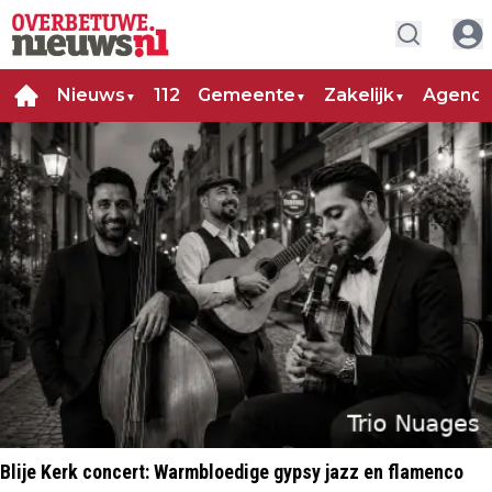
Nieuws
112
Gemeente
Zakelijk
Agend
▼
▼
▼
Blije Kerk concert: Warmbloedige gypsy jazz en flamenco