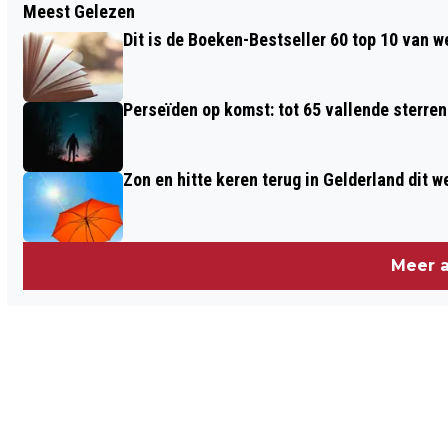
Meest Gelezen
NS EN ARRIVA ZETTEN EXTRA TREINEN
Dit is de Boeken-Bestseller 60 top 10 van w
IN ROND NIJMEEGSE VIERDAAGSE
Perseïden op komst: tot 65 vallende sterren
Zon en hitte keren terug in Gelderland dit 
Meer a