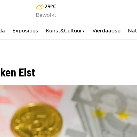
29
°C
Bewolkt
da
Exposities
Kunst&Cultuur
Vierdaagse
Nat
▼
ken Elst