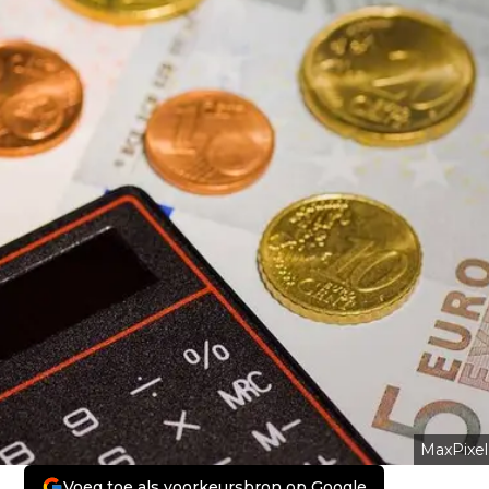
MaxPixel
Voeg toe als voorkeursbron op Google