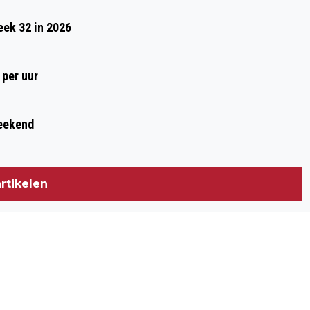
FORTE FIT BIEDT KOMENDE ZOMER EEN
eek 32 in 2026
AANTAL ZOMERACTIVITEITEN AAN
 per uur
weekend
rtikelen