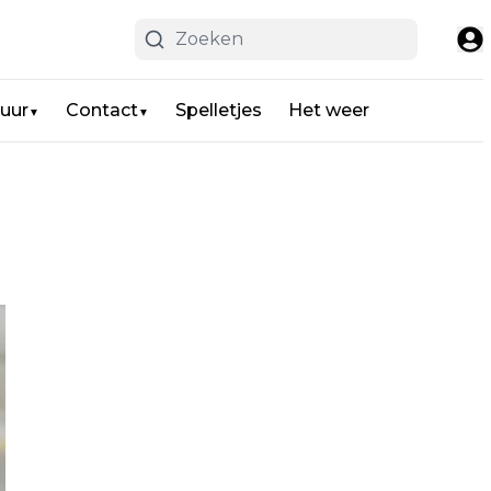
uur
Contact
Spelletjes
Het weer
▼
▼