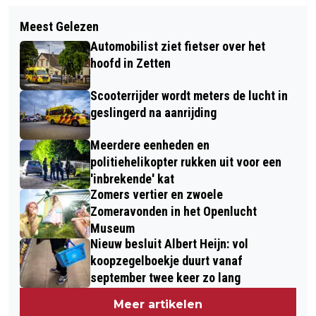
Volgend artikel
SPOORBRUG HOGE NOOT KLAAR VOOR
Meest Gelezen
NIEUWE VIDEO-ANIMATIE IN
GEBRUIK!
Automobilist ziet fietser over het
BEGRIJPELIJKE TAAL VOOR
hoofd in Zetten
GEZINNEN MET KINDEREN T/M 12
Scooterrijder wordt meters de lucht in
JAAR
geslingerd na aanrijding
Meerdere eenheden en
politiehelikopter rukken uit voor een
'inbrekende' kat
Zomers vertier en zwoele
Zomeravonden in het Openlucht
Museum
Nieuw besluit Albert Heijn: vol
koopzegelboekje duurt vanaf
september twee keer zo lang
Meer artikelen