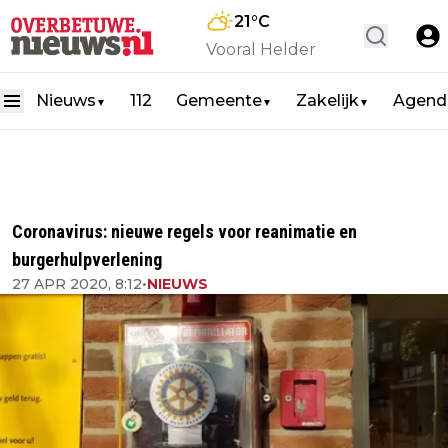
21
°C
Vooral Helder
Nieuws
112
Gemeente
Zakelijk
Agend
▼
▼
▼
Coronavirus: nieuwe regels voor reanimatie en
burgerhulpverlening
27 APR 2020, 8:12
•
NIEUWS