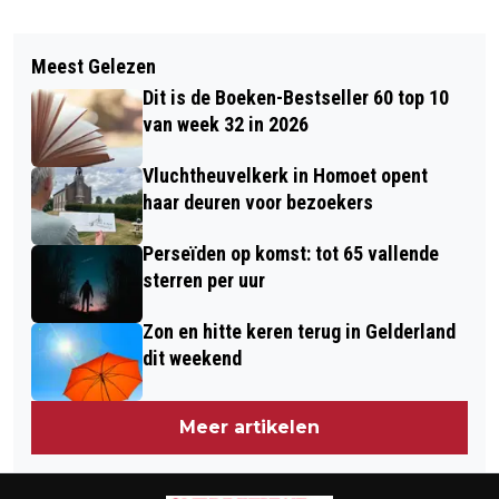
Vorig artikel
Volgend artikel
OPEN DAG BRANDWEER OOSTERHOUT;
Meest Gelezen
THIJME HOFFMANN (23) BENOEMD
OP ZOEK NAAR NIEUWE LEDEN
Dit is de Boeken-Bestseller 60 top 10
TOT FRACTIEVOORZITTER
van week 32 in 2026
GROENLINKS
Vluchtheuvelkerk in Homoet opent
haar deuren voor bezoekers
Perseïden op komst: tot 65 vallende
sterren per uur
Zon en hitte keren terug in Gelderland
dit weekend
Meer artikelen