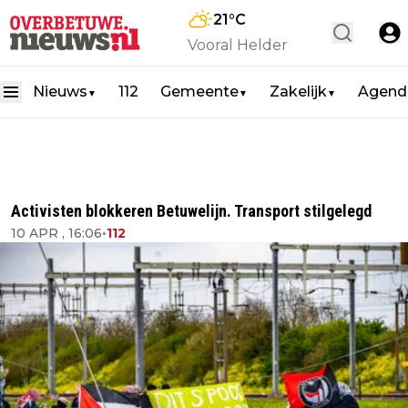
21
°C
Vooral Helder
Nieuws
112
Gemeente
Zakelijk
Agend
▼
▼
▼
Activisten blokkeren Betuwelijn. Transport stilgelegd
10 APR , 16:06
•
112