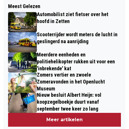
Volgend artikel
NOMINEER EEN JONGE VRIJWILLIGER
Meest Gelezen
FEEST VAN DE GODDELIJKE
VOOR DE JEUGDVRIJWILLIGERSPRIJS
Automobilist ziet fietser over het
BARMHARTIGHEID DEZE KEER IN
hoofd in Zetten
BENNEKOM
Scooterrijder wordt meters de lucht in
geslingerd na aanrijding
Meerdere eenheden en
politiehelikopter rukken uit voor een
'inbrekende' kat
Zomers vertier en zwoele
Zomeravonden in het Openlucht
Museum
Nieuw besluit Albert Heijn: vol
koopzegelboekje duurt vanaf
september twee keer zo lang
Meer artikelen