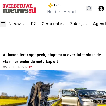
17
°C
Heldere Hemel
Nieuws
112
Gemeente
Zakelijk
Agend
▼
▼
▼
Automobilist krijgt pech, stopt maar even later slaan de
vlammen onder de motorkap uit
07 FEB , 16:21
•
112