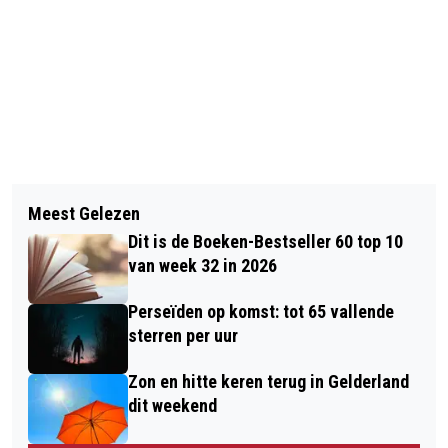
Vorig artikel
Volgend artikel
MINDER MUSKUSRATTEN: DALING
Meest Gelezen
NOG NIET ALLE VIERDAAGSE-
LANGS GRENS EN RIVIER ZET DOOR
Dit is de Boeken-Bestseller 60 top 10
TICKETS UITVERKOCHT
van week 32 in 2026
Perseïden op komst: tot 65 vallende
sterren per uur
Zon en hitte keren terug in Gelderland
dit weekend