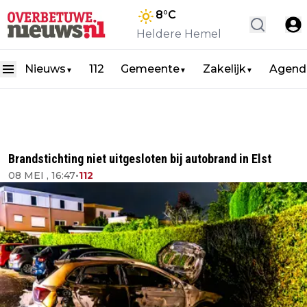
8
°C
Heldere Hemel
Nieuws
112
Gemeente
Zakelijk
Agend
▼
▼
▼
Brandstichting niet uitgesloten bij autobrand in Elst
08 MEI , 16:47
•
112