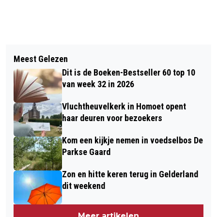
Vorig artikel
Volgend artikel
AUTO BELANDT MET
Meest Gelezen
VOOR BLOEMEN EN (BUITEN)PLANTEN
AANHANGWAGEN IN DE SLOOT
Dit is de Boeken-Bestseller 60 top 10
GA JE VOORTAAN NAAR GROEN
van week 32 in 2026
GELUK
Vluchtheuvelkerk in Homoet opent
haar deuren voor bezoekers
Kom een kijkje nemen in voedselbos De
Parkse Gaard
Zon en hitte keren terug in Gelderland
dit weekend
Meer artikelen