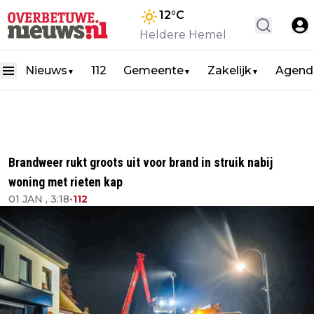
12
°C
Heldere Hemel
Nieuws
112
Gemeente
Zakelijk
Agend
▼
▼
▼
Brandweer rukt groots uit voor brand in struik nabij
woning met rieten kap
01 JAN , 3:18
•
112