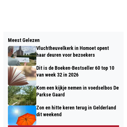
Vorig artikel
Volgend artikel
OVERBETUWE NIEUWS WENST JE EEN
Meest Gelezen
VANAF 1 JANUARI GELDT EEN
GELUKKIG NIEUWJAAR
Vluchtheuvelkerk in Homoet opent
VERBOD OP DE NAAKTKAT EN DE
haar deuren voor bezoekers
VOUWOORKAT
Dit is de Boeken-Bestseller 60 top 10
van week 32 in 2026
Kom een kijkje nemen in voedselbos De
Parkse Gaard
Zon en hitte keren terug in Gelderland
dit weekend