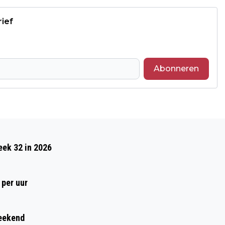
rief
Abonneren
Volgend artikel
WEEK VAN DE SCHILDKLIER: KLEINE
eek 32 in 2026
VLINDER, GROTE INVLOED
 per uur
weekend