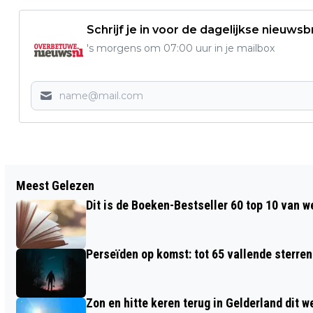
Schrijf je in voor de dagelijkse nieuwsb
's morgens om 07:00 uur in je mailbox
Vorig artikel
Meest Gelezen
ZOMERS PINKSTERWEEKEND MET VEEL
Dit is de Boeken-Bestseller 60 top 10 van w
ZON EN WARME TEMPERATUREN
Perseïden op komst: tot 65 vallende sterren
Zon en hitte keren terug in Gelderland dit 