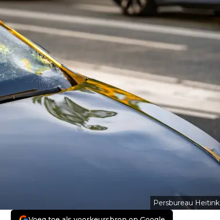
Persbureau Heitink
Voeg toe als voorkeursbron op Google