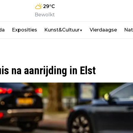
29
°C
Bewolkt
da
Exposities
Kunst&Cultuur
Vierdaagse
Nat
▼
s na aanrijding in Elst