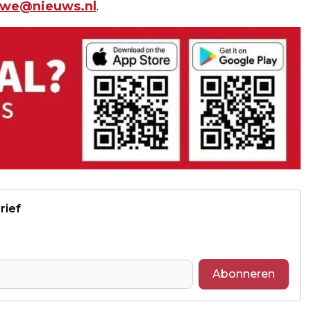
uwe@nieuws.nl
.
rief
Abonneren