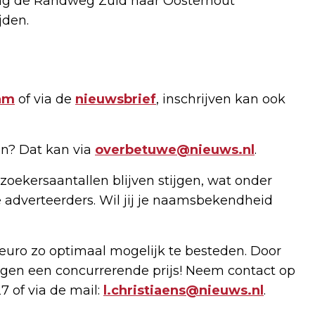
ting de Randweg Zuid naar Oosterhout
jden.
am
of via de
nieuwsbrief
, inschrijven kan ook
n? Dat kan via
overbetuwe@nieuws.nl
.
zoekersaantallen blijven stijgen, wat onder
 adverteerders. Wil jij je naamsbekendheid
uro zo optimaal mogelijk te besteden. Door
gen een concurrerende prijs! Neem contact op
7 of via de mail:
l.christiaens@nieuws.nl
.