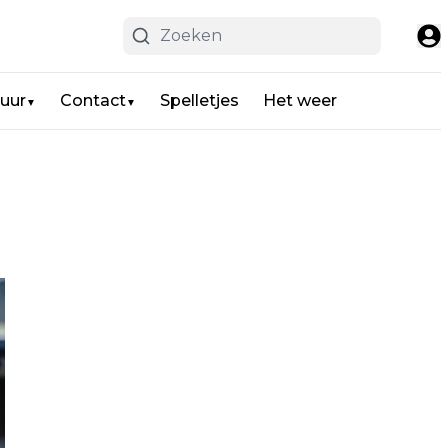
uur
Contact
Spelletjes
Het weer
▼
▼