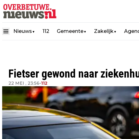
Nieuws
112
Gemeente
Zakelijk
Agen
▼
▼
▼
Fietser gewond naar ziekenhui
22 MEI , 23:56
•
112