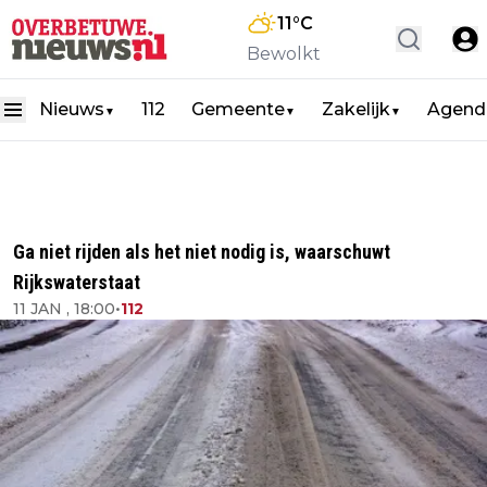
11
°C
Bewolkt
Nieuws
112
Gemeente
Zakelijk
Agend
▼
▼
▼
Ga niet rijden als het niet nodig is, waarschuwt
Rijkswaterstaat
11 JAN , 18:00
•
112