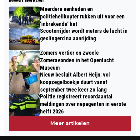
Meest Gelezen
RAMMELAAR RIK ZOEKT EEN BAASJE
WINTERWONDER VOGELTUIN
Meerdere eenheden en
politiehelikopter rukken uit voor een
'inbrekende' kat
Scooterrijder wordt meters de lucht in
geslingerd na aanrijding
Zomers vertier en zwoele
Zomeravonden in het Openlucht
Museum
Nieuw besluit Albert Heijn: vol
koopzegelboekje duurt vanaf
september twee keer zo lang
Politie registreert recordaantal
meldingen over nepagenten in eerste
helft 2026
Meer artikelen