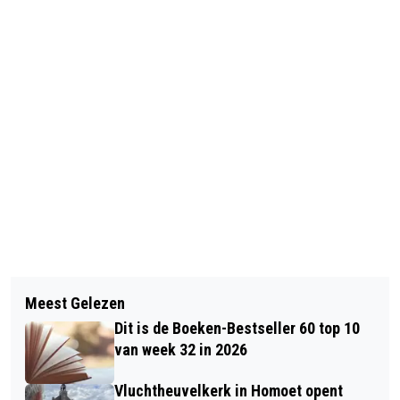
Vorig artikel
Volgend artikel
HEILIG HARTFEEST IN DE MARIA
Meest Gelezen
OUD-MEDEWERKER WATERSCHAP
BEDEVAARTSKERK TE RENKUM
Dit is de Boeken-Bestseller 60 top 10
RIVIERENLAND VEROORDEELD VOOR
van week 32 in 2026
BESCHADIGEN
Vluchtheuvelkerk in Homoet opent
WATERKERINGSWERKEN