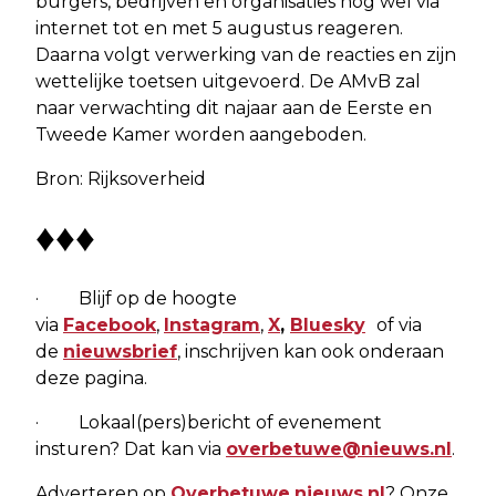
burgers, bedrijven en organisaties nog wel via
internet tot en met 5 augustus reageren.
Daarna volgt verwerking van de reacties en zijn
wettelijke toetsen uitgevoerd. De AMvB zal
naar verwachting dit najaar aan de Eerste en
Tweede Kamer worden aangeboden.
Bron: Rijksoverheid
♦♦♦
· Blijf op de hoogte
via
Facebook
,
Instagram
,
X
,
Bluesky
of via
de
nieuwsbrief
, inschrijven kan ook onderaan
deze pagina.
· Lokaal(pers)bericht of evenement
insturen? Dat kan via
overbetuwe@nieuws.nl
.
Adverteren op
Overbetuwe.nieuws.nl
? Onze