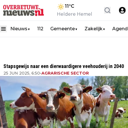
11
°C
Heldere Hemel
Nieuws
112
Gemeente
Zakelijk
Agend
▼
▼
▼
Stapsgewijs naar een dierwaardigere veehouderij in 2040
25 JUN 2025, 6:50
•
AGRARISCHE SECTOR