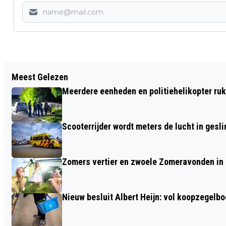
Vorig artikel
Meest Gelezen
TEMPERATUUR KOMENDE WEEK
Meerdere eenheden en politiehelikopter ruk
OMHOOG, EIND VAN DE WEEK KANS OP
ONWEER
Scooterrijder wordt meters de lucht in gesli
Zomers vertier en zwoele Zomeravonden in
Nieuw besluit Albert Heijn: vol koopzegelb