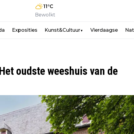
11
°C
Bewolkt
da
Exposities
Kunst&Cultuur
Vierdaagse
Nat
▼
 Het oudste weeshuis van de