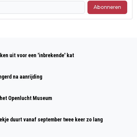
Abonneren
Volgend artikel
UPDATE: GEEN BRANDSTICHTING
ken uit voor een 'inbrekende' kat
AUTOBRAND IN DRIEL
ngerd na aanrijding
 het Openlucht Museum
oekje duurt vanaf september twee keer zo lang