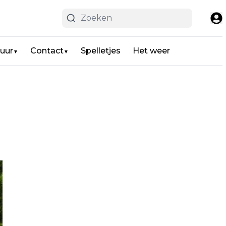
uur
Contact
Spelletjes
Het weer
▼
▼