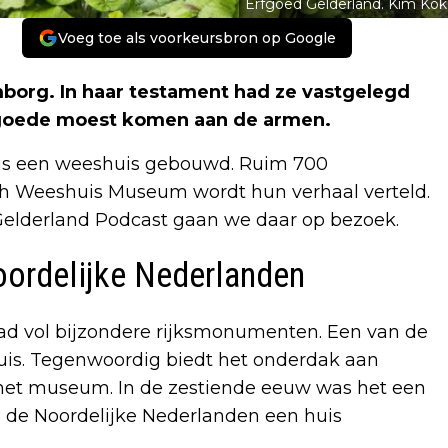
Erfgoed Gelderland. Kim Kok
Voeg toe als voorkeursbron op Google
emborg. In haar testament had ze vastgelegd
 goede moest komen aan de armen.
nis een weeshuis gebouwd. Ruim 700
eth Weeshuis Museum wordt hun verhaal verteld.
 Gelderland Podcast gaan we daar op bezoek.
oordelijke Nederlanden
d vol bijzondere rijksmonumenten. Een van de
is. Tegenwoordig biedt het onderdak aan
en het museum. In de zestiende eeuw was het een
n de Noordelijke Nederlanden een huis