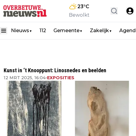
23
°C
Bewolkt
Nieuws
112
Gemeente
Zakelijk
Agend
▼
▼
▼
Kunst in ‘t Knooppunt: Linosnedes en beelden
12 MRT 2025, 16:04
•
EXPOSITIES