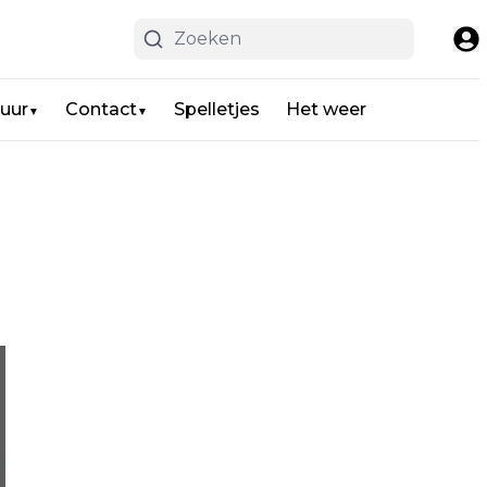
uur
Contact
Spelletjes
Het weer
▼
▼