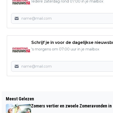
Iedere zaterdag rond 07:00 in je mailbox
Schrijf je in voor de dagelijkse nieuwsb
's morgens om 07:00 uur in je mailbox
Vorig artikel
Meest Gelezen
KUNST IN ‘T KNOOPPUNT: LINOSNEDES
Zomers vertier en zwoele Zomeravonden in
EN BEELDEN