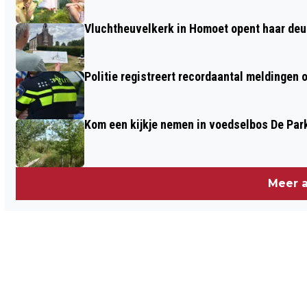
Vluchtheuvelkerk in Homoet opent haar deu
Politie registreert recordaantal meldingen 
Kom een kijkje nemen in voedselbos De Par
Meer a