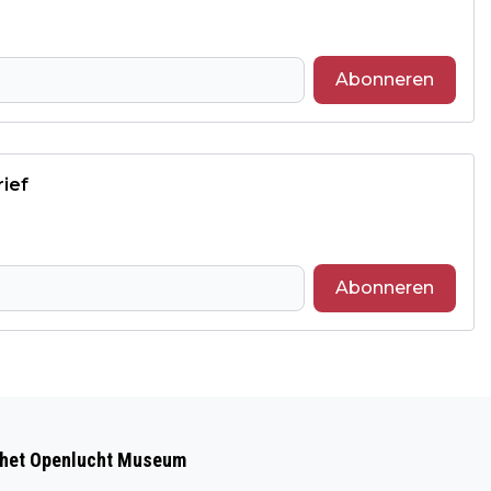
Abonneren
rief
Abonneren
Volgend artikel
JUMBO BIO ZONNEBLOEMPITTEN
 het Openlucht Museum
KUNNEN SALMONELLA BACTERIE