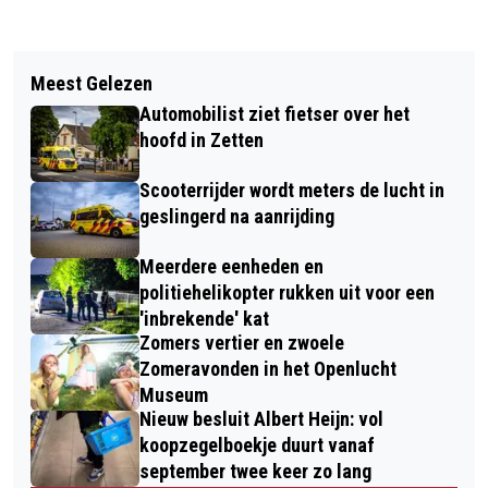
Vorig artikel
Volgend artikel
KONINKLIJKE ONDERSCHEIDING VOOR
Meest Gelezen
QUEENEE IS OP ZOEK NAAR EEN
CHRIS SICCAMA UIT HETEREN
Automobilist ziet fietser over het
BAASJE
hoofd in Zetten
Scooterrijder wordt meters de lucht in
geslingerd na aanrijding
Meerdere eenheden en
politiehelikopter rukken uit voor een
'inbrekende' kat
Zomers vertier en zwoele
Zomeravonden in het Openlucht
Museum
Nieuw besluit Albert Heijn: vol
koopzegelboekje duurt vanaf
september twee keer zo lang