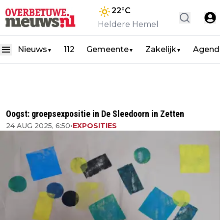
22
°C
Heldere Hemel
Nieuws
112
Gemeente
Zakelijk
Agend
▼
▼
▼
Oogst: groepsexpositie in De Sleedoorn in Zetten
24 AUG 2025, 6:50
•
EXPOSITIES