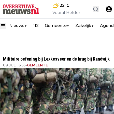
22
°C
Vooral Helder
Nieuws
112
Gemeente
Zakelijk
Agend
▼
▼
▼
Militaire oefening bij Lexkesveer en de brug bij Randwijk
09 JUL , 6:55
•
GEMEENTE