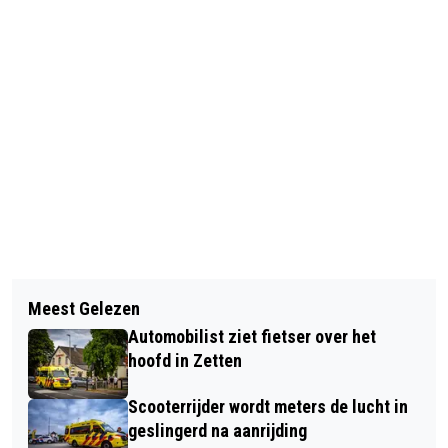
Vorig artikel
Volgend artikel
KINDEREN VANAF 2027 GRATIS MET
Meest Gelezen
BIJNA 2100 VROUWEN LOPEN 50 KM
OV, KORTING 65-PLUSSERS
Automobilist ziet fietser over het
TIJDENS VIERDAAGSE
VERDWIJNT
hoofd in Zetten
Scooterrijder wordt meters de lucht in
geslingerd na aanrijding