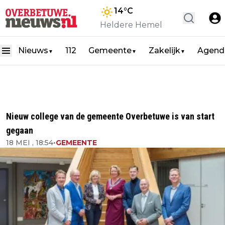
14
°C
Heldere Hemel
Nieuws
112
Gemeente
Zakelijk
Agend
▼
▼
▼
Nieuw college van de gemeente Overbetuwe is van start
gegaan
18 MEI , 18:54
•
GEMEENTE