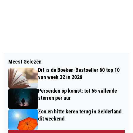
Vorig artikel
Volgend artikel
POLITIE PAKT MENSEN OP VOORDAT
Meest Gelezen
PERIODE MET LICHTENDE
ZE DEMONSTREREN BIJ
Dit is de Boeken-Bestseller 60 top 10
NACHTWOLKEN BEGINT
BETUWEROUTE
van week 32 in 2026
Perseïden op komst: tot 65 vallende
sterren per uur
Zon en hitte keren terug in Gelderland
dit weekend