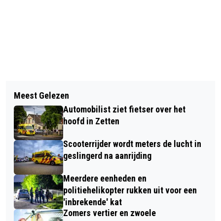
Vorig artikel
Volgend artikel
EVERT RICHT LOTGENOTENGROEP OP
Meest Gelezen
KUNSTENAARS GEZOCHT VOOR THE
VOOR MANNEN DIE SEKSUEEL
Automobilist ziet fietser over het
COLORFIELD PERFORMANCE 2023
MISBRUIKT ZIJN
hoofd in Zetten
Scooterrijder wordt meters de lucht in
geslingerd na aanrijding
Meerdere eenheden en
politiehelikopter rukken uit voor een
'inbrekende' kat
Zomers vertier en zwoele