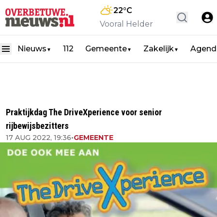
22
°C
Vooral Helder
Nieuws
112
Gemeente
Zakelijk
Agend
▼
▼
▼
Praktijkdag The DriveXperience voor senior
rijbewijsbezitters
17 AUG 2022, 19:36
•
GEMEENTE