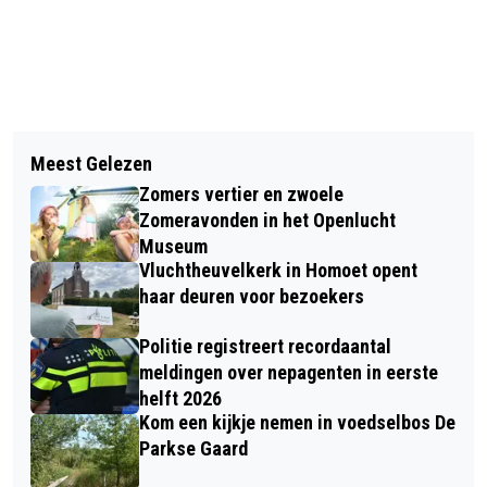
Vorig artikel
Volgend artikel
FIETSER WORDT GESCHEPT DOOR
Meest Gelezen
HET VIERDAAGSEFEESTEN
AUTO IN ANDELST
Zomers vertier en zwoele
POLSBANDJE ZIT WEER VOL
Zomeravonden in het Openlucht
VERRASSINGEN
Museum
Vluchtheuvelkerk in Homoet opent
haar deuren voor bezoekers
Politie registreert recordaantal
meldingen over nepagenten in eerste
helft 2026
Kom een kijkje nemen in voedselbos De
Parkse Gaard