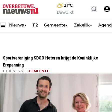
21
°C
Bewolkt
Nieuws
112
Gemeente
Zakelijk
Agend
▼
▼
▼
Sportvereniging SDOO Heteren krijgt de Koninklijke
Erepenning
01 JUN , 23:55
•
GEMEENTE