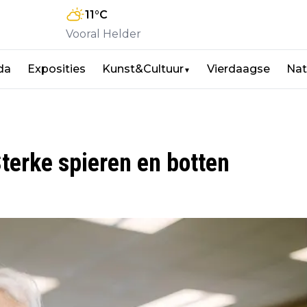
11
°C
Vooral Helder
da
Exposities
Kunst&Cultuur
Vierdaagse
Nat
▼
terke spieren en botten