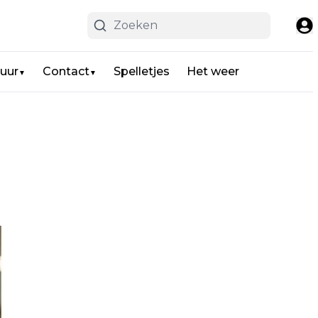
uur
Contact
Spelletjes
Het weer
▼
▼