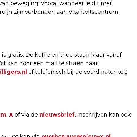
van beweging. Vooral wanneer je dit met
uijn zijn verbonden aan Vitaliteitscentrum
gratis. De koffie en thee staan klaar vanaf
it kan door een mail te sturen naar:
ligers.nl
of telefonisch bij de coördinator: tel.:
am
,
X
of via de
nieuwsbrief
, inschrijven kan ook
n? Dat kan via
overbetuwe@nieuws.nl
.