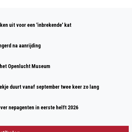
Volgend artikel
KINDERKLEDING- EN SPEELGOEDBEURS
ken uit voor een 'inbrekende' kat
IN HETEREN OP ZATERDAG 28 MAART
ngerd na aanrijding
 het Openlucht Museum
oekje duurt vanaf september twee keer zo lang
over nepagenten in eerste helft 2026