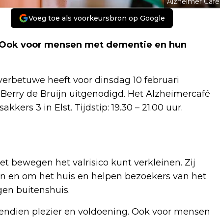
Alzheimer Café
Voeg toe als voorkeursbron op Google
k. Ook voor mensen met dementie en hun
verbetuwe heeft voor dinsdag 10 februari
erry de Bruijn uitgenodigd. Het Alzheimercafé
akkers 3 in Elst. Tijdstip: 19.30 – 21.00 uur.
t bewegen het valrisico kunt verkleinen. Zij
 in en om het huis en helpen bezoekers van het
en buitenshuis.
bovendien plezier en voldoening. Ook voor mensen