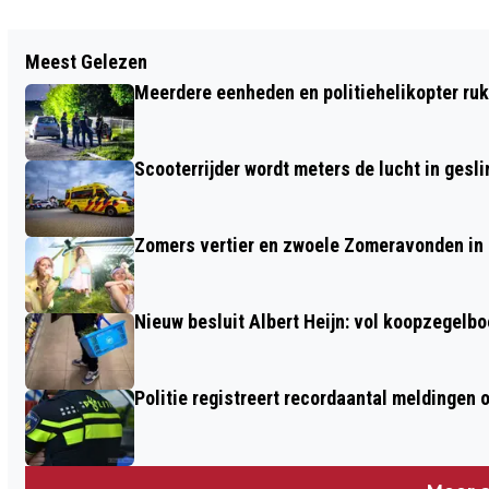
Vorig artikel
Meest Gelezen
GRATIS TRAINING ‘GOED OMGAAN MET
Meerdere eenheden en politiehelikopter ruk
DEMENTIE’
Scooterrijder wordt meters de lucht in gesli
Zomers vertier en zwoele Zomeravonden in
Nieuw besluit Albert Heijn: vol koopzegelb
Politie registreert recordaantal meldingen 