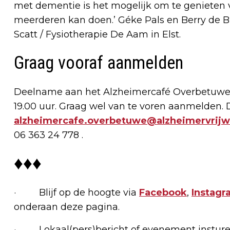
met dementie is het mogelijk om te genieten 
meerderen kan doen.’ Géke Pals en Berry de Br
Scatt / Fysiotherapie De Aam in Elst.
Graag vooraf aanmelden
Deelname aan het Alzheimercafé Overbetuwe is 
19.00 uur. Graag wel van te voren aanmelden. D
alzheimercafe.overbetuwe@alzheimervrijwil
06 363 24 778 .
♦♦♦
· Blijf op de hoogte via
Facebook
,
Instagr
onderaan deze pagina.
· Lokaal(pers)bericht of evenement insture