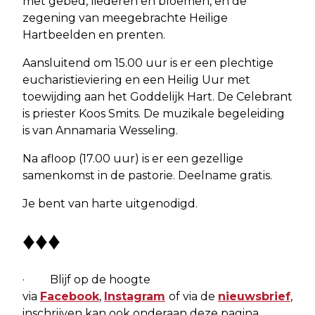
met gebed, liederen en bloemen, en de
zegening van meegebrachte Heilige
Hartbeelden en prenten.
Aansluitend om 15.00 uur is er een plechtige
eucharistieviering en een Heilig Uur met
toewijding aan het Goddelijk Hart. De Celebrant
is priester Koos Smits. De muzikale begeleiding
is van Annamaria Wesseling.
Na afloop (17.00 uur) is er een gezellige
samenkomst in de pastorie. Deelname gratis.
Je bent van harte uitgenodigd.
♦♦♦
· Blijf op de hoogte
via
Facebook
,
Instagram
of via de
nieuwsbrief
,
inschrijven kan ook onderaan deze pagina.