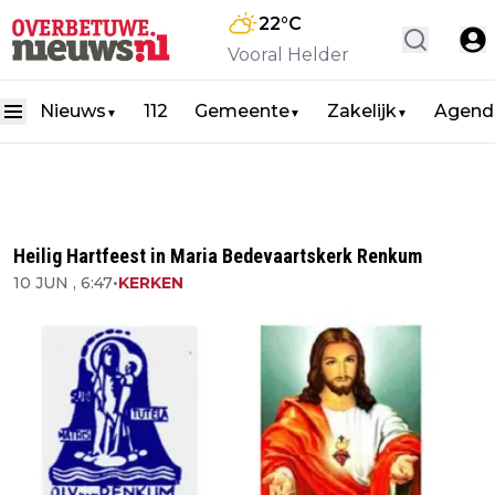
22
°C
Vooral Helder
Nieuws
112
Gemeente
Zakelijk
Agend
▼
▼
▼
Heilig Hartfeest in Maria Bedevaartskerk Renkum
10 JUN , 6:47
•
KERKEN