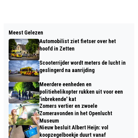
Vorig artikel
Volgend artikel
NACHTAFSLUITINGEN A12 TUSSEN
Meest Gelezen
DE 13E KUNSTROUTE VALBURG
ARNHEM EN DUITSE GRENS
Automobilist ziet fietser over het
hoofd in Zetten
Scooterrijder wordt meters de lucht in
geslingerd na aanrijding
Meerdere eenheden en
politiehelikopter rukken uit voor een
'inbrekende' kat
Zomers vertier en zwoele
Zomeravonden in het Openlucht
Museum
Nieuw besluit Albert Heijn: vol
koopzegelboekje duurt vanaf