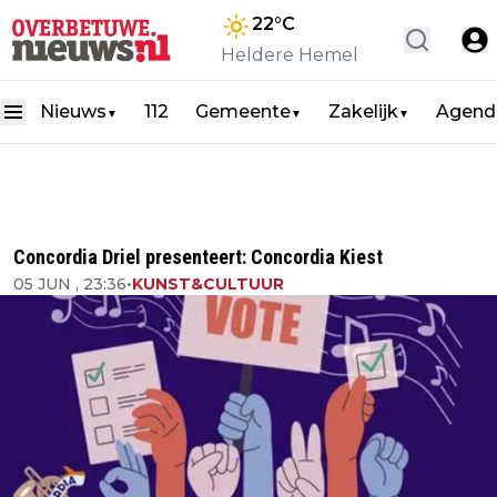
22
°C
Heldere Hemel
Nieuws
112
Gemeente
Zakelijk
Agend
▼
▼
▼
Concordia Driel presenteert: Concordia Kiest
05 JUN , 23:36
•
KUNST&CULTUUR