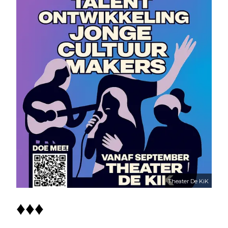
Theater De KiK
♦♦♦