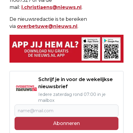
11087527 of via de
mail:
l.christiaens@nieuws.nl
.
De nieuwsredactie is te bereiken
via
overbetuwe@nieuws.nl
.
Schrijf je in voor de wekelijkse
nieuwsbrief
Iedere zaterdag rond 07:00 in je
mailbox
Abonneren