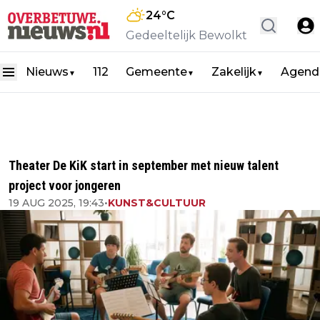
24
°C
Gedeeltelijk Bewolkt
Nieuws
112
Gemeente
Zakelijk
Agend
▼
▼
▼
Theater De KiK start in september met nieuw talent
project voor jongeren
19 AUG 2025, 19:43
•
KUNST&CULTUUR