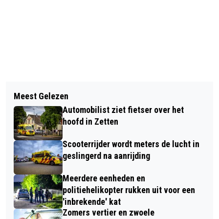
Vorig artikel
Volgend artikel
ORANJEVERENIGING ZETTEN-
Meest Gelezen
IN DE NAZOMER WEER CHORAL
HEMMEN HEEFT DE ORANJEWIMPEL
Automobilist ziet fietser over het
EVENSONG IN DE STEVENSKERK
GEKREGEN
hoofd in Zetten
Scooterrijder wordt meters de lucht in
geslingerd na aanrijding
Meerdere eenheden en
politiehelikopter rukken uit voor een
'inbrekende' kat
Zomers vertier en zwoele