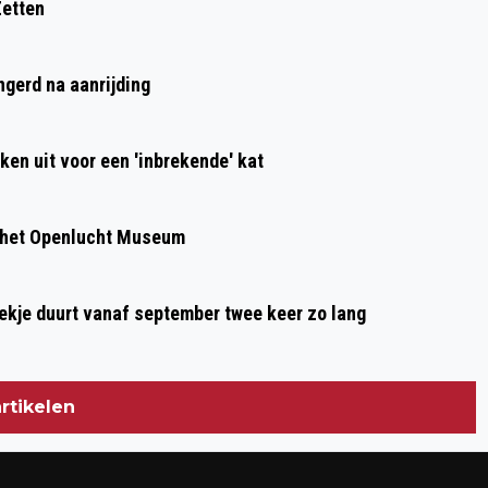
Zetten
WISSELVALLIG EN KOUD WEER
ngerd na aanrijding
ken uit voor een 'inbrekende' kat
 het Openlucht Museum
oekje duurt vanaf september twee keer zo lang
rtikelen