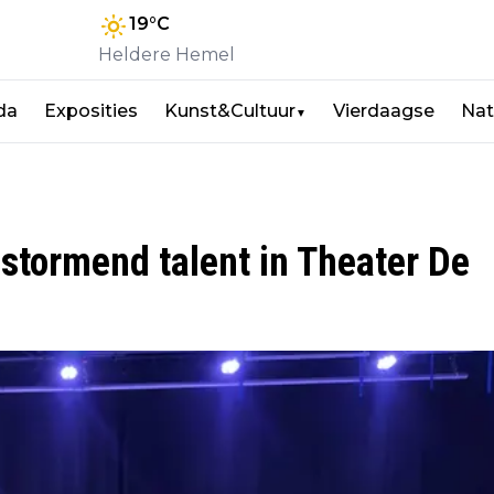
19
°C
Heldere Hemel
da
Exposities
Kunst&Cultuur
Vierdaagse
Nat
▼
nstormend talent in Theater De