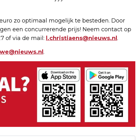
uro zo optimaal mogelijk te besteden. Door
gen een concurrerende prijs! Neem contact op
7 of via de mail:
l.christiaens@nieuws.nl
.
uwe@nieuws.nl
.