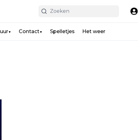
uur
Contact
Spelletjes
Het weer
▼
▼