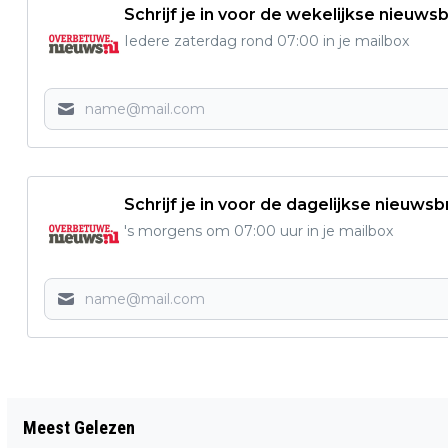
Schrijf je in voor de wekelijkse nieuwsb
Iedere zaterdag rond 07:00 in je mailbox
Schrijf je in voor de dagelijkse nieuwsb
's morgens om 07:00 uur in je mailbox
Vorig artikel
Meest Gelezen
‘HOOIKOORTS OF INSECTENBEET? KIJK