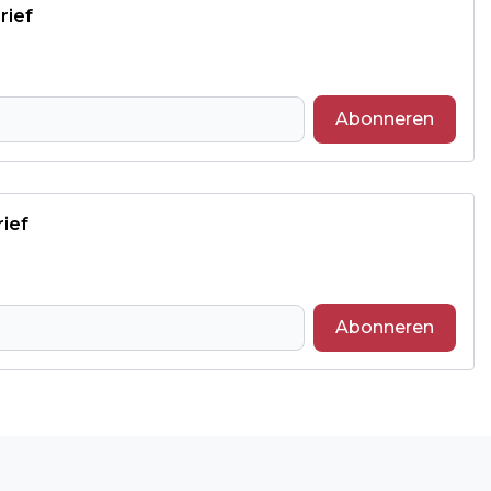
rief
Abonneren
rief
Abonneren
Volgend artikel
VAN DROOG LENTEWEER NAAR