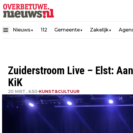
Nieuws
112
Gemeente
Zakelijk
Agen
▼
▼
▼
Zuiderstroom Live – Elst: Aa
KiK
20 MRT , 6:50
•
KUNST&CULTUUR