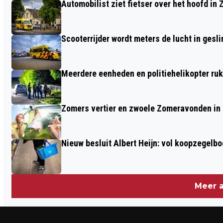
Automobilist ziet fietser over het hoofd in 
EERST ONLINE‘
Scooterrijder wordt meters de lucht in gesli
Meerdere eenheden en politiehelikopter ruk
Zomers vertier en zwoele Zomeravonden in
Nieuw besluit Albert Heijn: vol koopzegelb
Meer a