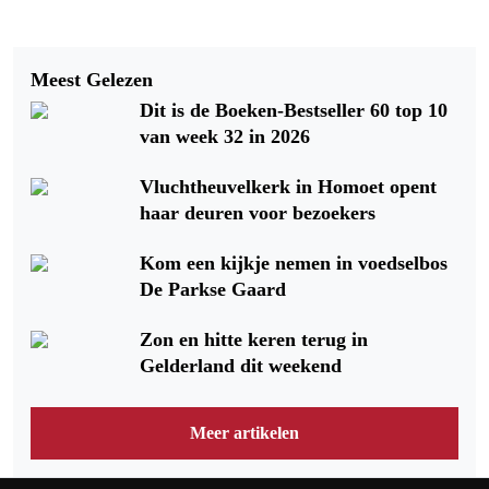
Vorig artikel
Volgend artikel
VERBOUWING VOORMALIGE
Meest Gelezen
KUNST VORMT. EEN DIALOOG
PASTORIE OOSTERHOUT VAN
Dit is de Boeken-Bestseller 60 top 10
TUSSEN LICHT, NATUUR EN
START DEZE MAAND
van week 32 in 2026
CULTUUR
Vluchtheuvelkerk in Homoet opent
haar deuren voor bezoekers
Kom een kijkje nemen in voedselbos
De Parkse Gaard
Zon en hitte keren terug in
Gelderland dit weekend
Meer artikelen