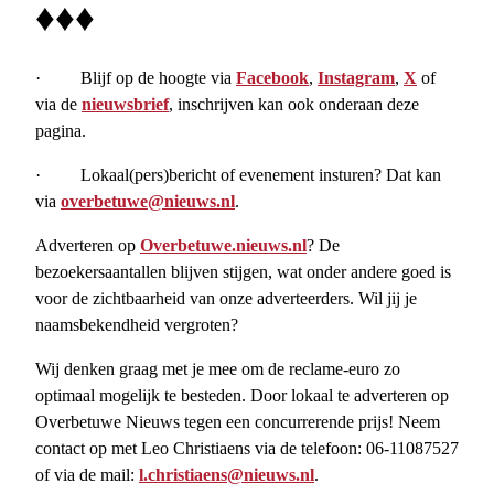
♦♦♦
· Blijf op de hoogte via
Facebook
,
Instagram
,
X
of
via de
nieuwsbrief
, inschrijven kan ook onderaan deze
pagina.
· Lokaal(pers)bericht of evenement insturen? Dat kan
via
overbetuwe@nieuws.nl
.
Adverteren op
Overbetuwe.nieuws.nl
? De
bezoekersaantallen blijven stijgen, wat onder andere goed is
voor de zichtbaarheid van onze adverteerders. Wil jij je
naamsbekendheid vergroten?
Wij denken graag met je mee om de reclame-euro zo
optimaal mogelijk te besteden. Door lokaal te adverteren op
Overbetuwe Nieuws tegen een concurrerende prijs! Neem
contact op met Leo Christiaens via de telefoon: 06-11087527
of via de mail:
l.christiaens@nieuws.nl
.