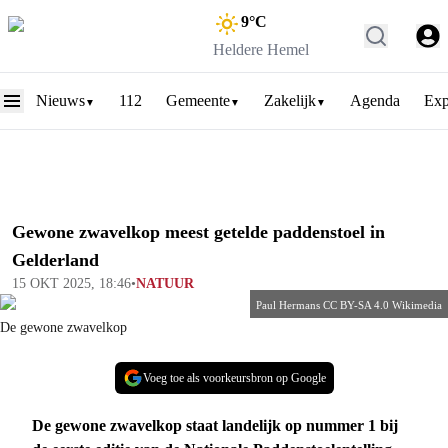
9
°C
Heldere Hemel
Nieuws
112
Gemeente
Zakelijk
Agenda
Exp
▼
▼
▼
Gewone zwavelkop meest getelde paddenstoel in
Gelderland
15 OKT 2025, 18:46
•
NATUUR
Paul Hermans CC BY-SA 4.0 Wikimedia
De gewone zwavelkop
Voeg toe als voorkeursbron op Google
De gewone zwavelkop staat landelijk op nummer 1 bij