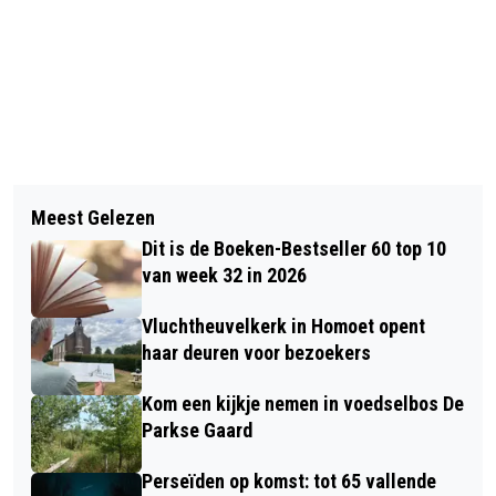
Vorig artikel
Volgend artikel
DIT IS DE BOEKEN BESTSELLER 60
Meest Gelezen
PROVINCIE GELDERLAND START
TOP 10 VAN WEEK 27 IN 2026
Dit is de Boeken-Bestseller 60 top 10
CAMPAGNE VOOR SCHONER WATER
van week 32 in 2026
Vluchtheuvelkerk in Homoet opent
haar deuren voor bezoekers
Kom een kijkje nemen in voedselbos De
Parkse Gaard
Perseïden op komst: tot 65 vallende