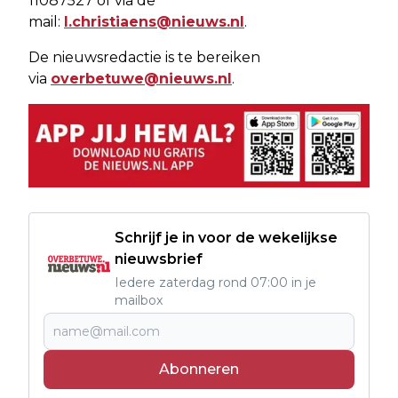
11087527 of via de
mail:
l.christiaens@nieuws.nl
.
De nieuwsredactie is te bereiken
via
overbetuwe@nieuws.nl
.
Schrijf je in voor de wekelijkse
nieuwsbrief
Iedere zaterdag rond 07:00 in je
mailbox
Abonneren