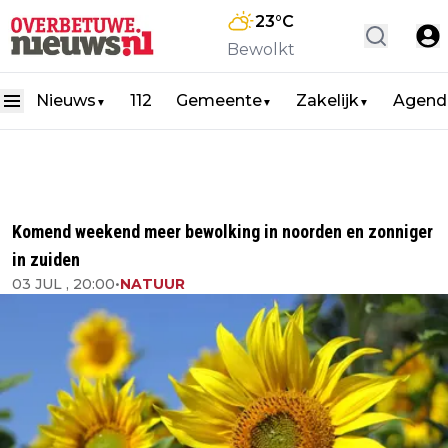
23
°C
Bewolkt
Nieuws
112
Gemeente
Zakelijk
Agend
▼
▼
▼
Komend weekend meer bewolking in noorden en zonniger
in zuiden
03 JUL , 20:00
•
NATUUR