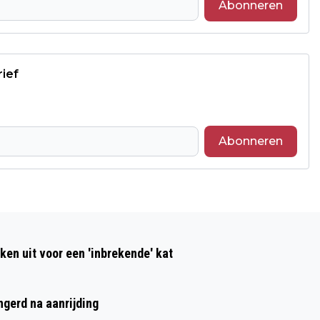
Abonneren
rief
Abonneren
Volgend artikel
GRATIS TRAINING "GOED OMGAAN MET
ken uit voor een 'inbrekende' kat
DEMENTIE" IN OVERBETUWE
ngerd na aanrijding