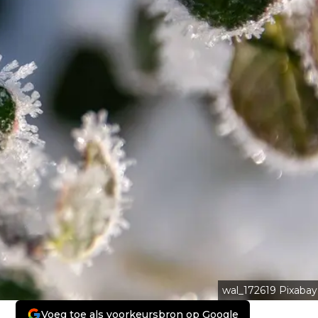
wal_172619 Pixabay
Voeg toe als voorkeursbron op Google