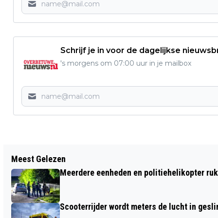
Schrijf je in voor de dagelijkse nieuwsb
's morgens om 07:00 uur in je mailbox
Vorig artikel
Meest Gelezen
WONINGBOUW OP BIEZENKAMP IN DRIEL
Meerdere eenheden en politiehelikopter ruk
EEN STAP VERDER
Scooterrijder wordt meters de lucht in gesli