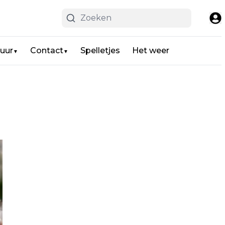
uur
Contact
Spelletjes
Het weer
▼
▼