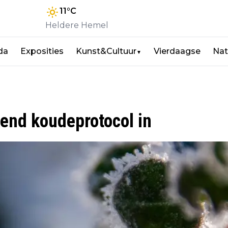
11
°C
Heldere Hemel
da
Exposities
Kunst&Cultuur
Vierdaagse
Nat
▼
kend koudeprotocol in