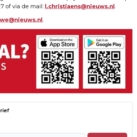
7 of via de mail:
l.christiaens@nieuws.nl
.
uwe@nieuws.nl
.
rief