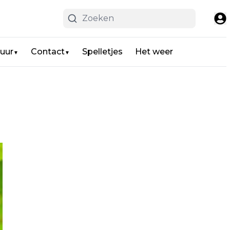
uur
Contact
Spelletjes
Het weer
▼
▼