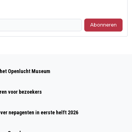
Abonneren
Volgend artikel
LAATSTE WEKEN AUGUSTUS VRIJ
 het Openlucht Museum
WARM EN WISSELVALLIG
ren voor bezoekers
over nepagenten in eerste helft 2026