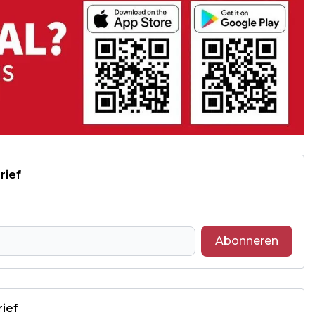
rief
Abonneren
rief