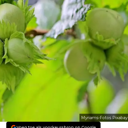
Myriams-Fotos Pixabay
Voeg toe als voorkeursbron op Google