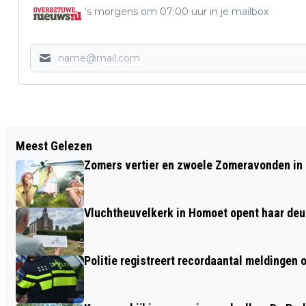
's morgens om 07:00 uur in je mailbox
Vorig artikel
Meest Gelezen
DE SCHOLEN GAAN WEER VAN START:
Zomers vertier en zwoele Zomeravonden in
LET OP EXTRA VERKEERSDRUKTE
Vluchtheuvelkerk in Homoet opent haar deu
Politie registreert recordaantal meldingen 