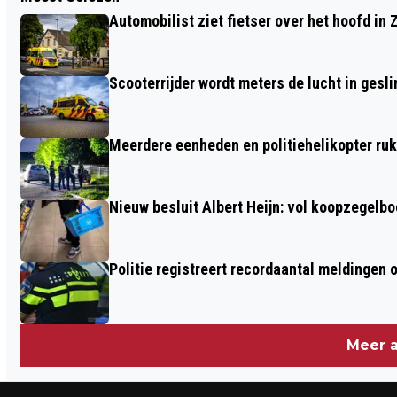
EVEN UITCHECKEN? DUIK DEZE ZOMER
Automobilist ziet fietser over het hoofd in 
IN EEN GOED BOEK!
Scooterrijder wordt meters de lucht in gesli
Meerdere eenheden en politiehelikopter ruk
Nieuw besluit Albert Heijn: vol koopzegelb
Politie registreert recordaantal meldingen 
Meer a