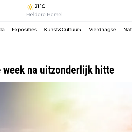
21
°C
Heldere Hemel
da
Exposities
Kunst&Cultuur
Vierdaagse
Nat
▼
eek na uitzonderlijk hitte