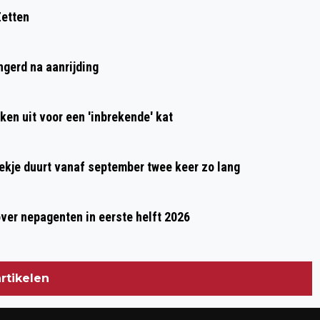
HUISARTSENSPOEDPOST IN EDE
Zetten
VRAAGT OM ERVARING VAN PATIËNTEN
ngerd na aanrijding
ken uit voor een 'inbrekende' kat
oekje duurt vanaf september twee keer zo lang
over nepagenten in eerste helft 2026
rtikelen