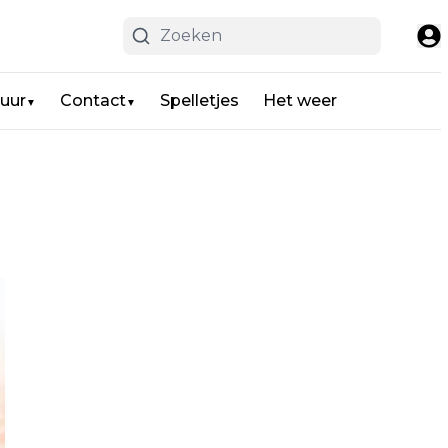
uur
Contact
Spelletjes
Het weer
▼
▼