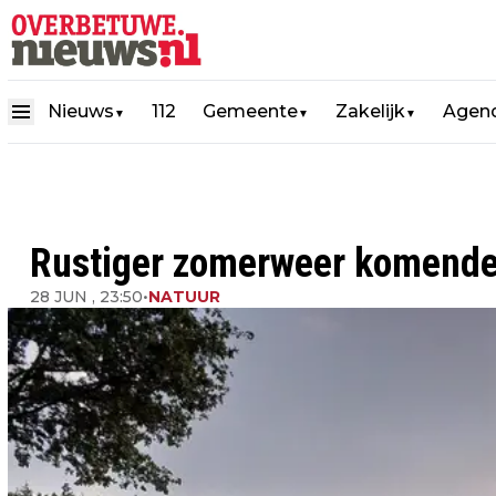
Nieuws
112
Gemeente
Zakelijk
Agen
▼
▼
▼
Rustiger zomerweer komende w
28 JUN , 23:50
•
NATUUR