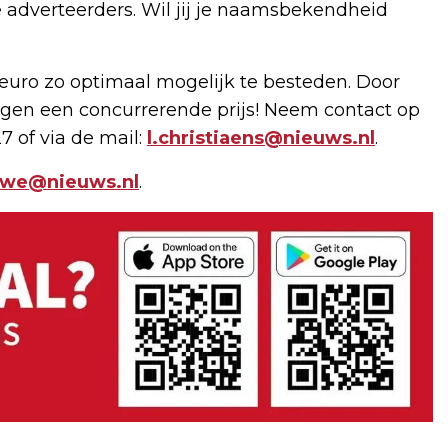
 adverteerders. Wil jij je naamsbekendheid
uro zo optimaal mogelijk te besteden. Door
gen een concurrerende prijs! Neem contact op
7 of via de mail:
l.christiaens@nieuws.nl
.
uwe@nieuws.nl
.