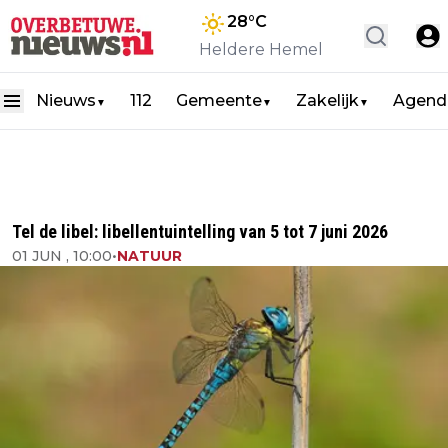
28
°C
Heldere Hemel
Nieuws
112
Gemeente
Zakelijk
Agend
▼
▼
▼
Tel de libel: libellentuintelling van 5 tot 7 juni 2026
01 JUN , 10:00
•
NATUUR