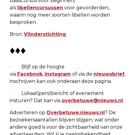
basiscursus voor beginners
als
libellencursussen
voor gevorderden,
waarin nog meer soorten libellen worden
besproken.
Bron:
Vlinderstichting
♦♦♦
· Blijf op de hoogte
via
Facebook
,
Instagram
of via de
nieuwsbrief
,
inschrijven kan ook onderaan deze pagina.
· Lokaal(pers)bericht of evenement
insturen? Dat kan via
overbetuwe@nieuws.nl
.
Adverteren op
Overbetuwe.nieuws.nl
? De
bezoekersaantallen blijven stijgen, wat onder
andere goed is voor de zichtbaarheid van onze
adverteerders. Wil jij je naamsbekendheid