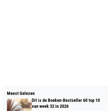
Vorig artikel
Volgend artikel
WISSELVALLIGE WEEK MET BUIEN EN
Meest Gelezen
FIETSER WORDT GESCHEPT DOOR
ZONNIGE MOMENTEN
Dit is de Boeken-Bestseller 60 top 10
AUTO IN ANDELST
van week 32 in 2026