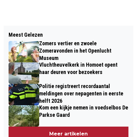
Vorig artikel
Volgend artikel
CAMPAGNE AMBER ALERT OM
Meest Gelezen
PRESENTATIE THEATERPROGRAMMA
ONVEILIGE THUISSITUATIE TE
Zomers vertier en zwoele
2026–2027 VAN THEATER DE KIK
HERKENNEN
Zomeravonden in het Openlucht
Museum
Vluchtheuvelkerk in Homoet opent
haar deuren voor bezoekers
Politie registreert recordaantal
meldingen over nepagenten in eerste
helft 2026
Kom een kijkje nemen in voedselbos De
Parkse Gaard
Meer artikelen