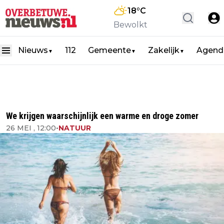
18
°C
Bewolkt
Nieuws
112
Gemeente
Zakelijk
Agend
▼
▼
▼
We krijgen waarschijnlijk een warme en droge zomer
26 MEI , 12:00
•
NATUUR