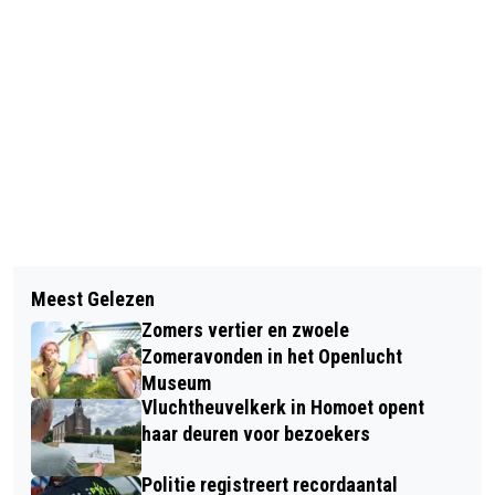
Vorig artikel
Volgend artikel
FOTOSERIE: KOE WIL AFKOELEN
Meest Gelezen
CAMPAGNE AMBER ALERT OM
MAAR KOMT DAN DE SLOOT NIET
Zomers vertier en zwoele
ONVEILIGE THUISSITUATIE TE
MEER UIT
Zomeravonden in het Openlucht
HERKENNEN
Museum
Vluchtheuvelkerk in Homoet opent
haar deuren voor bezoekers
Politie registreert recordaantal