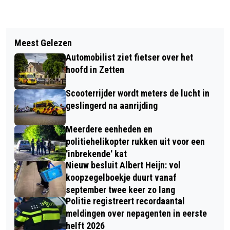
Vorig artikel
Volgend artikel
HEFFING VOOR EIGENAREN
Meest Gelezen
BEVEILIGINGSTECHNIEK IJZENDOORN
LANGDURIG LEEGSTAANDE
Automobilist ziet fietser over het
IS HET VERTROUWDE ADRES VOOR
WOONRUIMTEN
hoofd in Zetten
EEN GOEDE BEVEILIGING
Scooterrijder wordt meters de lucht in
geslingerd na aanrijding
Meerdere eenheden en
politiehelikopter rukken uit voor een
'inbrekende' kat
Nieuw besluit Albert Heijn: vol
koopzegelboekje duurt vanaf
september twee keer zo lang
Politie registreert recordaantal
meldingen over nepagenten in eerste
helft 2026