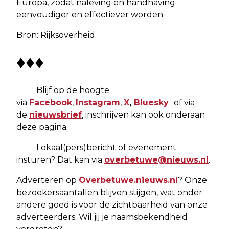
Europa, zodat naleving en handhaving
eenvoudiger en effectiever worden.
Bron: Rijksoverheid
♦♦♦
· Blijf op de hoogte
via
Facebook
,
Instagram
,
X
,
Bluesky
of via
de
nieuwsbrief
, inschrijven kan ook onderaan
deze pagina.
· Lokaal(pers)bericht of evenement
insturen? Dat kan via
overbetuwe@nieuws.nl
.
Adverteren op
Overbetuwe.nieuws.nl
? Onze
bezoekersaantallen blijven stijgen, wat onder
andere goed is voor de zichtbaarheid van onze
adverteerders. Wil jij je naamsbekendheid