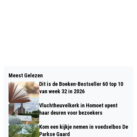
Vorig artikel
Volgend artikel
WAARSCHUWING: TOENAME VAN
Meest Gelezen
WORLD STREET PAINTING VIERT 10-
WHATSAPP- EN SMS-OPLICHTING IN
Dit is de Boeken-Bestseller 60 top 10
JARIG JUBILEUM IN TIEL
HEEL NEDERLAND
van week 32 in 2026
Vluchtheuvelkerk in Homoet opent
haar deuren voor bezoekers
Kom een kijkje nemen in voedselbos De
Parkse Gaard