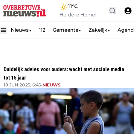
11
°C
Heldere Hemel
Nieuws
112
Gemeente
Zakelijk
Agend
▼
▼
▼
Duidelijk advies voor ouders: wacht met sociale media
tot 15 jaar
18 JUN 2025, 6:45
•
NIEUWS