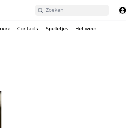
uur
Contact
Spelletjes
Het weer
▼
▼