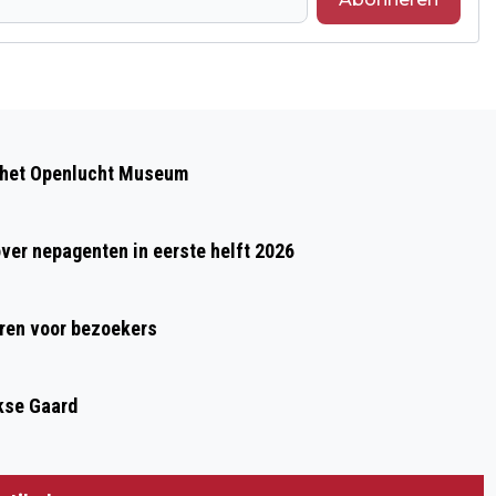
Volgend artikel
THOMAS ZOEKT EEN BAASJE
 het Openlucht Museum
over nepagenten in eerste helft 2026
ren voor bezoekers
kse Gaard