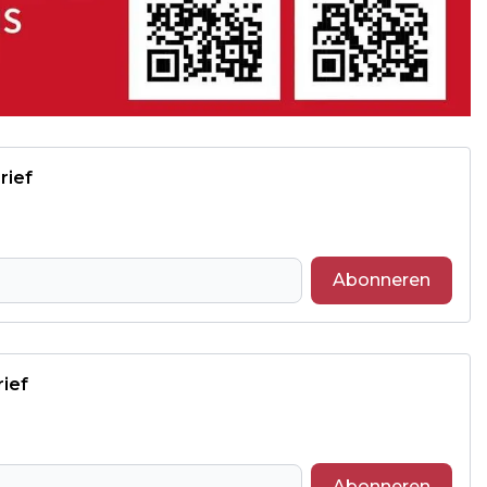
rief
Abonneren
rief
Abonneren