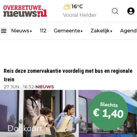
16
°C
Vooral Helder
Nieuws
112
Gemeente
Zakelijk
Agend
▼
▼
▼
Reis deze zomervakantie voordelig met bus en regionale
trein
27 JUN , 16:32
•
NIEUWS