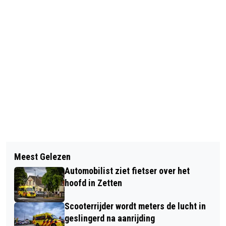
Vorig artikel
Volgend artikel
HULPDIENSTEN RUKKEN UIT VOOR
Meest Gelezen
‘WAALVERHALEN’ BRENGT 150
VERMISTE ZWEMMER
Automobilist ziet fietser over het
VERHALEN LANGS DE WAAL TOT
hoofd in Zetten
LEVEN
Scooterrijder wordt meters de lucht in
geslingerd na aanrijding