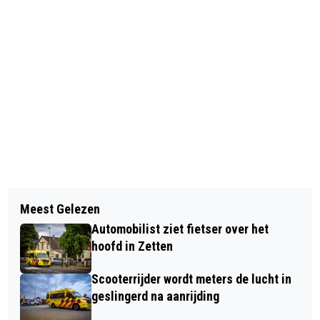
Vorig artikel
Volgend artikel
ZONNIGE LENTEWEEK MET
Meest Gelezen
VLINDERSTICHTING:
OPLOPENDE TEMPERATUREN
Automobilist ziet fietser over het
KONINGINNENPAGE IN (BIJNA) HELE
hoofd in Zetten
LAND TE ZIEN
Scooterrijder wordt meters de lucht in
geslingerd na aanrijding