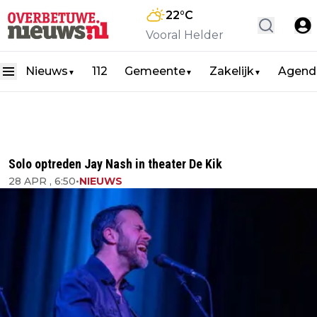
22
°C
Vooral Helder
Nieuws
112
Gemeente
Zakelijk
Agend
▼
▼
▼
Solo optreden Jay Nash in theater De Kik
28 APR , 6:50
•
NIEUWS