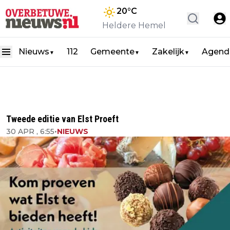
20
°C
Heldere Hemel
Nieuws
112
Gemeente
Zakelijk
Agend
▼
▼
▼
Tweede editie van Elst Proeft
30 APR , 6:55
•
NIEUWS