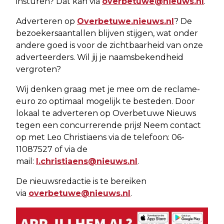
insturen? Dat kan via
overbetuwe@nieuws.nl
.
Adverteren op
Overbetuwe.nieuws.nl
? De
bezoekersaantallen blijven stijgen, wat onder
andere goed is voor de zichtbaarheid van onze
adverteerders. Wil jij je naamsbekendheid
vergroten?
Wij denken graag met je mee om de reclame-
euro zo optimaal mogelijk te besteden. Door
lokaal te adverteren op Overbetuwe Nieuws
tegen een concurrerende prijs! Neem contact
op met Leo Christiaens via de telefoon: 06-
11087527 of via de
mail:
l.christiaens@nieuws.nl
.
De nieuwsredactie is te bereiken
via
overbetuwe@nieuws.nl
.