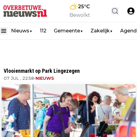
25
°C
Bewolkt
Nieuws
112
Gemeente
Zakelijk
Agend
▼
▼
▼
Vlooienmarkt op Park Lingezegen
07 JUL , 22:58
•
NIEUWS