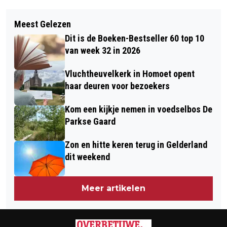
Vorig artikel
Volgend artikel
QUALICOR EUROPE GEEFT RIJNSTATE
Meest Gelezen
GELUK BIJ EEN ONGELUK: KINDEREN
EN VITALYS DIAMANTEN ERKENNING
Dit is de Boeken-Bestseller 60 top 10
EN CHAUFFEUR NIET GEWOND BIJ
VOOR KWALITEIT EN VEILIGHEID VAN
van week 32 in 2026
AANRIJDING MET TREIN
ZORG
Vluchtheuvelkerk in Homoet opent
haar deuren voor bezoekers
Kom een kijkje nemen in voedselbos De
Parkse Gaard
Zon en hitte keren terug in Gelderland
dit weekend
Meer artikelen