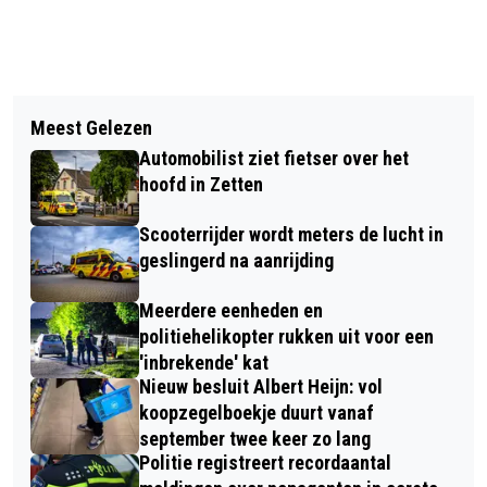
Vorig artikel
Volgend artikel
ELST OP STELTEN OP TWEEDE
Meest Gelezen
MOTORRIJDER RAAKT ERNSTIG
PINKSTERDAG
Automobilist ziet fietser over het
GEWOND NA AANRIJDING MET AUTO
hoofd in Zetten
IN RANDWIJK
Scooterrijder wordt meters de lucht in
geslingerd na aanrijding
Meerdere eenheden en
politiehelikopter rukken uit voor een
'inbrekende' kat
Nieuw besluit Albert Heijn: vol
koopzegelboekje duurt vanaf
september twee keer zo lang
Politie registreert recordaantal