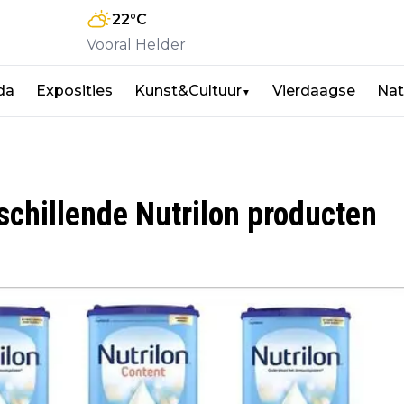
22
°C
Vooral Helder
da
Exposities
Kunst&Cultuur
Vierdaagse
Nat
▼
chillende Nutrilon producten