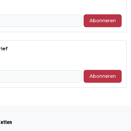
Abonneren
rief
Abonneren
Volgend artikel
KATER MASON ZOEKT EEN NIEUW
Zetten
BAASJE