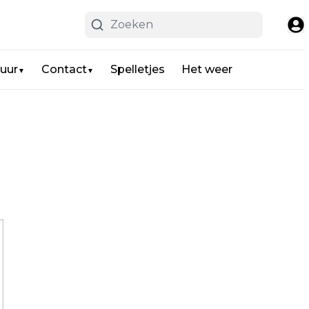
uur
Contact
Spelletjes
Het weer
▼
▼