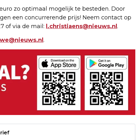
uro zo optimaal mogelijk te besteden. Door
gen een concurrerende prijs! Neem contact op
7 of via de mail:
l.christiaens@nieuws.nl
.
uwe@nieuws.nl
.
rief