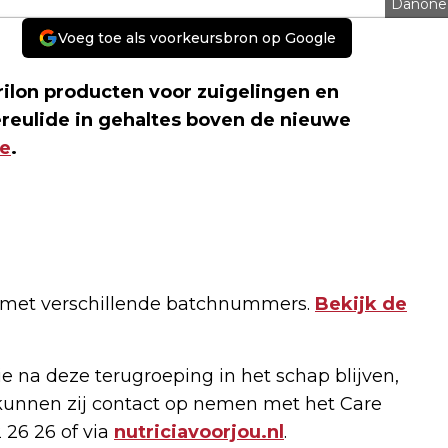
Danone
Voeg toe als voorkeursbron op Google
ilon producten voor zuigelingen en
ereulide in gehaltes boven de nieuwe
e
.
n met verschillende batchnummers.
Bekijk de
 na deze terugroeping in het schap blijven,
, kunnen zij contact op nemen met het Care
26 26 of via
nutriciavoorjou.nl
.