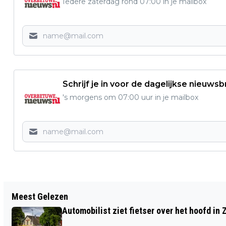
Iedere zaterdag rond 07:00 in je mailbox
Schrijf je in voor de dagelijkse nieuwsb
's morgens om 07:00 uur in je mailbox
Vorig artikel
Meest Gelezen
NOG NIET ALLE VIERDAAGSE-TICKETS
Automobilist ziet fietser over het hoofd in 
UITVERKOCHT