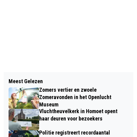
Vorig artikel
Volgend artikel
UPDATE: MOGELIJK LISTERIA
Meest Gelezen
EETBARE WILDE KRUIDENWANDELING
BACTERIE IN PLUS ÉN AH HOLLANDSE
Zomers vertier en zwoele
IN DE PARKSE GAARD
NIEUWE MET UI 2 STUKS
Zomeravonden in het Openlucht
Museum
Vluchtheuvelkerk in Homoet opent
haar deuren voor bezoekers
Politie registreert recordaantal