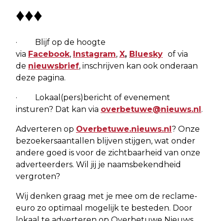
♦♦♦
· Blijf op de hoogte
via
Facebook
,
Instagram
,
X
,
Bluesky
of via
de
nieuwsbrief
, inschrijven kan ook onderaan
deze pagina.
· Lokaal(pers)bericht of evenement
insturen? Dat kan via
overbetuwe@nieuws.nl
.
Adverteren op
Overbetuwe.nieuws.nl
? Onze
bezoekersaantallen blijven stijgen, wat onder
andere goed is voor de zichtbaarheid van onze
adverteerders. Wil jij je naamsbekendheid
vergroten?
Wij denken graag met je mee om de reclame-
euro zo optimaal mogelijk te besteden. Door
lokaal te adverteren op Overbetuwe Nieuws