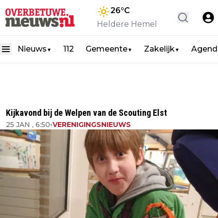
26
°C
Heldere Hemel
Nieuws
112
Gemeente
Zakelijk
Agend
▼
▼
▼
Kijkavond bij de Welpen van de Scouting Elst
25 JAN , 6:50
•
VERENIGINGSNIEUWS