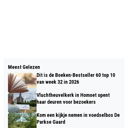
Vorig artikel
Volgend artikel
IDA VAN DRIL – HAMLET, EEN
Meest Gelezen
HET WORDT LENTEACHTIG: HET KAN
MODERNE VERTELLING OVER
Dit is de Boeken-Bestseller 60 top 10
WEL 18 GRADEN WORDEN EIND VAN
TIJDLOZE TWIJFEL
van week 32 in 2026
DE WEEK
Vluchtheuvelkerk in Homoet opent
haar deuren voor bezoekers
Kom een kijkje nemen in voedselbos De
Parkse Gaard