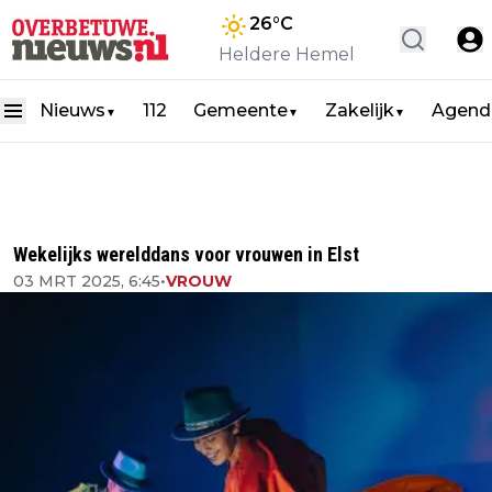
26
°C
Heldere Hemel
Nieuws
112
Gemeente
Zakelijk
Agend
▼
▼
▼
Wekelijks werelddans voor vrouwen in Elst
03 MRT 2025, 6:45
•
VROUW