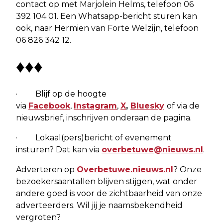
contact op met Marjolein Helms, telefoon 06
392 104 01. Een Whatsapp-bericht sturen kan
ook, naar Hermien van Forte Welzijn, telefoon
06 826 342 12.
♦♦♦
· Blijf op de hoogte
via
Facebook
,
Instagram
,
X
,
Bluesky
of via de
nieuwsbrief, inschrijven onderaan de pagina.
· Lokaal(pers)bericht of evenement
insturen? Dat kan via
overbetuwe@nieuws.nl
.
Adverteren op
Overbetuwe.nieuws.nl
? Onze
bezoekersaantallen blijven stijgen, wat onder
andere goed is voor de zichtbaarheid van onze
adverteerders. Wil jij je naamsbekendheid
vergroten?