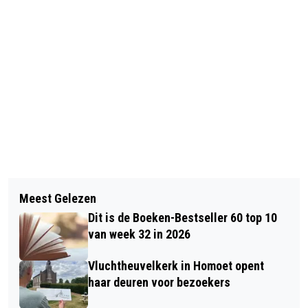
Vorig artikel
Volgend artikel
IPSOS: LOKALE PARTIJEN GAAN
Meest Gelezen
HOOIKOORTS PIEKT EERDER IN HET
WINNEN BIJ
Dit is de Boeken-Bestseller 60 top 10
JAAR EN MEER MENSEN HEBBEN
GEMEENTERAADSVERKIEZINGEN
van week 32 in 2026
LAST
Vluchtheuvelkerk in Homoet opent
haar deuren voor bezoekers