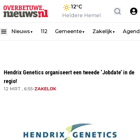
12
°C
Heldere Hemel
Nieuws
112
Gemeente
Zakelijk
Agend
▼
▼
▼
Hendrix Genetics organiseert een tweede ‘Jobdate’ in de
regio!
12 MRT , 6:55
•
ZAKELIJK