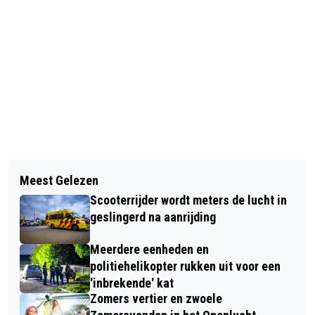
Vorig artikel
Volgend artikel
KINDEREN HEBBEN HUN EIGEN PLEK
Meest Gelezen
VEILIG VERKEER NEDERLAND
GEKREGEN OP DE SPOEDEISENDE
Scooterrijder wordt meters de lucht in
ORGANISEERT VVN OPFRISCURSUS
HULP
geslingerd na aanrijding
AUTO
Meerdere eenheden en
politiehelikopter rukken uit voor een
'inbrekende' kat
Zomers vertier en zwoele