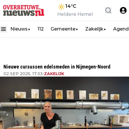
14
°C
Heldere Hemel
Nieuws
112
Gemeente
Zakelijk
Agend
▼
▼
▼
Nieuwe cursussen edelsmeden in Nijmegen-Noord
02 SEP 2025, 17:33
•
ZAKELIJK